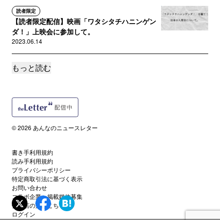
読者限定
【読者限定配信】映画「ワタシタチハニンゲン
ダ！」上映会に参加して。
2023.06.14
もっと読む
読者限定
「いじわるな日本人」に、善意を前に繋ぐ提
案。
2023.05.10
読者限定
© 2026 あんなのニュースレター
【登録者限定ニュースレター】5月になりました
ね。
書き手利用規約
2023.05.04
読み手利用規約
プライバシーポリシー
特定商取引法に基づく表示
読者限定
お問い合わせ
【登録者限定NL】Happy International
コラボ企業・掲載媒体募集
Women'...
代理店の方はこちら
2023.03.08
ログイン