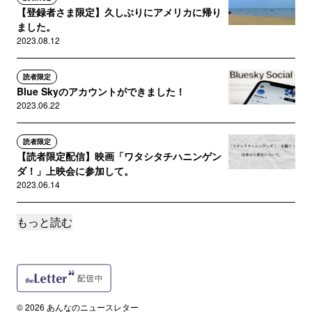
【登録者さま限定】久しぶりにアメリカに帰り
ました。
2023.08.12
読者限定
Blue Skyのアカウントができました！
2023.06.22
読者限定
【読者限定配信】映画「ワタシタチハニンゲン
ダ！」上映会に参加して。
2023.06.14
もっと読む
読者限定
「いじわるな日本人」に、善意を前に繋ぐ提
案。
2023.05.10
読者限定
© 2026 あんなのニュースレター